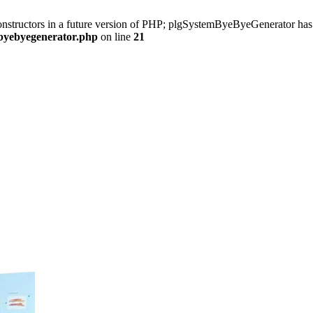
constructors in a future version of PHP; plgSystemByeByeGenerator has 
/byebyegenerator.php
on line
21